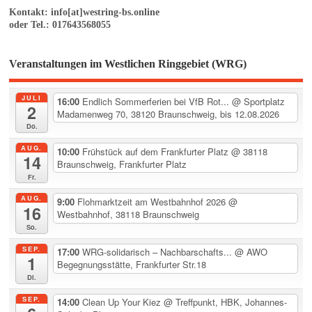
Kontakt: info[at]westring-bs.online
oder Tel.: 017643568055
Veranstaltungen im Westlichen Ringgebiet (WRG)
JULI
16:00
Endlich Sommerferien bei VfB Rot...
@ Sportplatz
2
Madamenweg 70, 38120 Braunschweig, bis 12.08.2026
Do.
AUG.
10:00
Frühstück auf dem Frankfurter Platz
@ 38118
14
Braunschweig, Frankfurter Platz
Fr.
AUG.
9:00
Flohmarktzeit am Westbahnhof 2026
@
16
Westbahnhof, 38118 Braunschweig
So.
SEP.
17:00
WRG-solidarisch – Nachbarschafts...
@ AWO
1
Begegnungsstätte, Frankfurter Str.18
Di.
SEP.
14:00
Clean Up Your Kiez
@ Treffpunkt, HBK, Johannes-