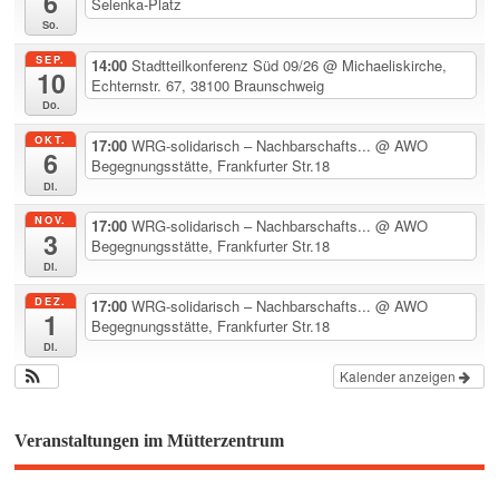
6
Selenka-Platz
So.
SEP.
14:00
Stadtteilkonferenz Süd 09/26
@ Michaeliskirche,
10
Echternstr. 67, 38100 Braunschweig
Do.
OKT.
17:00
WRG-solidarisch – Nachbarschafts...
@ AWO
6
Begegnungsstätte, Frankfurter Str.18
Di.
NOV.
17:00
WRG-solidarisch – Nachbarschafts...
@ AWO
3
Begegnungsstätte, Frankfurter Str.18
Di.
DEZ.
17:00
WRG-solidarisch – Nachbarschafts...
@ AWO
1
Begegnungsstätte, Frankfurter Str.18
Di.
Kalender anzeigen
Veranstaltungen im Mütterzentrum