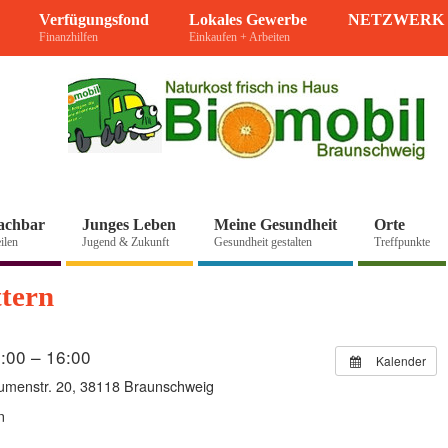
Verfügungsfond
Lokales Gewerbe
NETZWERK 
Finanzhilfen
Einkaufen + Arbeiten
achbar
Junges Leben
Meine Gesundheit
Orte
ilen
Jugend & Zukunft
Gesundheit gestalten
Treffpunkte
ttern
3:00 – 16:00
Kalender
umenstr. 20, 38118 Braunschweig
n