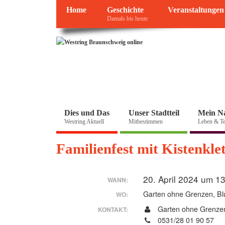
Home
Geschichte
Veranstaltungen
Damals bis heute
Dies und Das
Unser Stadtteil
Mein N
Westring Aktuell
Mitbestimmen
Leben & Te
Familienfest mit Kistenkle
20. April 2024 um 1
WANN:
Garten ohne Grenzen, Bl
WO:
Garten ohne Grenze
KONTAKT:
0531/28 01 90 57