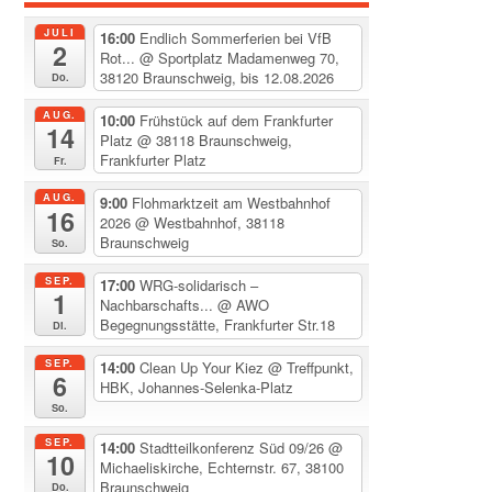
JULI
16:00
Endlich Sommerferien bei VfB
2
Rot...
@ Sportplatz Madamenweg 70,
38120 Braunschweig, bis 12.08.2026
Do.
AUG.
10:00
Frühstück auf dem Frankfurter
14
Platz
@ 38118 Braunschweig,
Frankfurter Platz
Fr.
AUG.
9:00
Flohmarktzeit am Westbahnhof
16
2026
@ Westbahnhof, 38118
Braunschweig
So.
SEP.
17:00
WRG-solidarisch –
1
Nachbarschafts...
@ AWO
Begegnungsstätte, Frankfurter Str.18
Di.
SEP.
14:00
Clean Up Your Kiez
@ Treffpunkt,
6
HBK, Johannes-Selenka-Platz
So.
SEP.
14:00
Stadtteilkonferenz Süd 09/26
@
10
Michaeliskirche, Echternstr. 67, 38100
Braunschweig
Do.