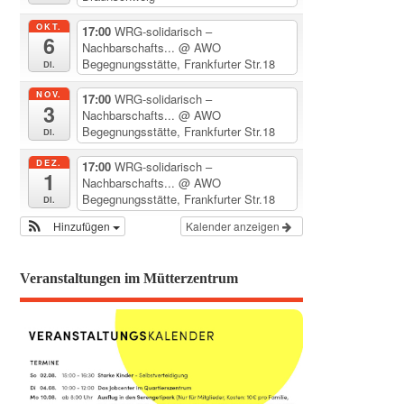
OKT.
17:00
WRG-solidarisch –
6
Nachbarschafts...
@ AWO
Begegnungsstätte, Frankfurter Str.18
Di.
NOV.
17:00
WRG-solidarisch –
3
Nachbarschafts...
@ AWO
Begegnungsstätte, Frankfurter Str.18
Di.
DEZ.
17:00
WRG-solidarisch –
1
Nachbarschafts...
@ AWO
Begegnungsstätte, Frankfurter Str.18
Di.
Hinzufügen
Kalender anzeigen
Veranstaltungen im Mütterzentrum