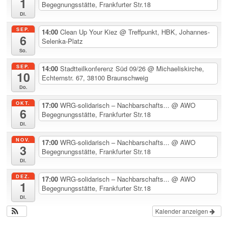
1
Begegnungsstätte, Frankfurter Str.18
Di.
SEP.
14:00
Clean Up Your Kiez
@ Treffpunkt, HBK, Johannes-
6
Selenka-Platz
So.
SEP.
14:00
Stadtteilkonferenz Süd 09/26
@ Michaeliskirche,
10
Echternstr. 67, 38100 Braunschweig
Do.
OKT.
17:00
WRG-solidarisch – Nachbarschafts...
@ AWO
6
Begegnungsstätte, Frankfurter Str.18
Di.
NOV.
17:00
WRG-solidarisch – Nachbarschafts...
@ AWO
3
Begegnungsstätte, Frankfurter Str.18
Di.
DEZ.
17:00
WRG-solidarisch – Nachbarschafts...
@ AWO
1
Begegnungsstätte, Frankfurter Str.18
Di.
Kalender anzeigen