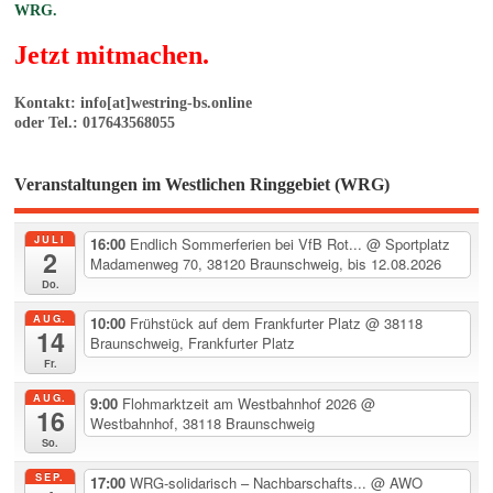
WRG.
Jetzt mitmachen.
Kontakt: info[at]westring-bs.online
oder Tel.: 017643568055
Veranstaltungen im Westlichen Ringgebiet (WRG)
JULI
16:00
Endlich Sommerferien bei VfB Rot...
@ Sportplatz
2
Madamenweg 70, 38120 Braunschweig, bis 12.08.2026
Do.
AUG.
10:00
Frühstück auf dem Frankfurter Platz
@ 38118
14
Braunschweig, Frankfurter Platz
Fr.
AUG.
9:00
Flohmarktzeit am Westbahnhof 2026
@
16
Westbahnhof, 38118 Braunschweig
So.
SEP.
17:00
WRG-solidarisch – Nachbarschafts...
@ AWO