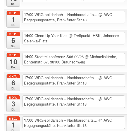
So.
SEP.
17:00
WRG-solidarisch – Nachbarschafts...
@ AWO
1
Begegnungsstätte, Frankfurter Str.18
Di.
SEP.
14:00
Clean Up Your Kiez
@ Treffpunkt, HBK, Johannes-
6
Selenka-Platz
So.
SEP.
14:00
Stadtteilkonferenz Süd 09/26
@ Michaeliskirche,
10
Echternstr. 67, 38100 Braunschweig
Do.
OKT.
17:00
WRG-solidarisch – Nachbarschafts...
@ AWO
6
Begegnungsstätte, Frankfurter Str.18
Di.
NOV.
17:00
WRG-solidarisch – Nachbarschafts...
@ AWO
3
Begegnungsstätte, Frankfurter Str.18
Di.
DEZ.
17:00
WRG-solidarisch – Nachbarschafts...
@ AWO
1
Begegnungsstätte, Frankfurter Str.18
Di.