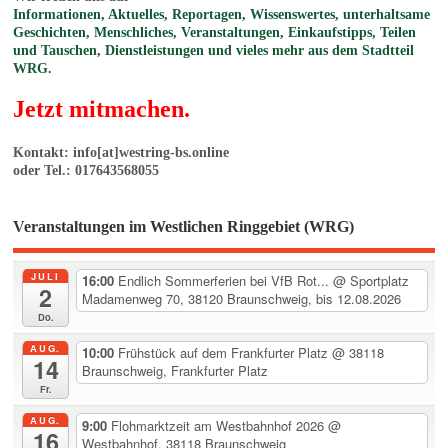
Informationen, Aktuelles, Reportagen, Wissenswertes, unterhaltsame
Geschichten, Menschliches, Veranstaltungen, Einkaufstipps, Teilen
und Tauschen, Dienstleistungen und vieles mehr aus dem Stadtteil
WRG.
Jetzt mitmachen.
Kontakt: info[at]westring-bs.online
oder Tel.: 017643568055
Veranstaltungen im Westlichen Ringgebiet (WRG)
JULI
16:00
Endlich Sommerferien bei VfB Rot...
@ Sportplatz
2
Madamenweg 70, 38120 Braunschweig, bis 12.08.2026
Do.
AUG.
10:00
Frühstück auf dem Frankfurter Platz
@ 38118
14
Braunschweig, Frankfurter Platz
Fr.
AUG.
9:00
Flohmarktzeit am Westbahnhof 2026
@
16
Westbahnhof, 38118 Braunschweig