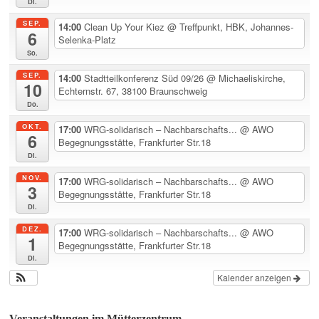
Di.
SEP.
14:00
Clean Up Your Kiez
@ Treffpunkt, HBK, Johannes-
6
Selenka-Platz
So.
SEP.
14:00
Stadtteilkonferenz Süd 09/26
@ Michaeliskirche,
10
Echternstr. 67, 38100 Braunschweig
Do.
OKT.
17:00
WRG-solidarisch – Nachbarschafts...
@ AWO
6
Begegnungsstätte, Frankfurter Str.18
Di.
NOV.
17:00
WRG-solidarisch – Nachbarschafts...
@ AWO
3
Begegnungsstätte, Frankfurter Str.18
Di.
DEZ.
17:00
WRG-solidarisch – Nachbarschafts...
@ AWO
1
Begegnungsstätte, Frankfurter Str.18
Di.
Kalender anzeigen
Veranstaltungen im Mütterzentrum