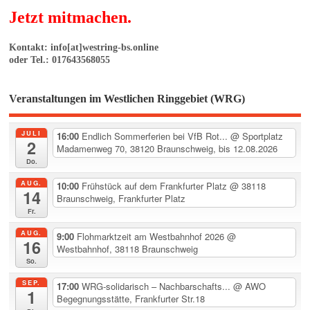
Jetzt mitmachen.
Kontakt: info[at]westring-bs.online
oder Tel.: 017643568055
Veranstaltungen im Westlichen Ringgebiet (WRG)
JULI
16:00
Endlich Sommerferien bei VfB Rot...
@ Sportplatz
2
Madamenweg 70, 38120 Braunschweig, bis 12.08.2026
Do.
AUG.
10:00
Frühstück auf dem Frankfurter Platz
@ 38118
14
Braunschweig, Frankfurter Platz
Fr.
AUG.
9:00
Flohmarktzeit am Westbahnhof 2026
@
16
Westbahnhof, 38118 Braunschweig
So.
SEP.
17:00
WRG-solidarisch – Nachbarschafts...
@ AWO
1
Begegnungsstätte, Frankfurter Str.18