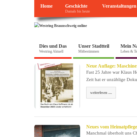
Home
Geschichte
Veranstaltungen
Damals bis heute
Dies und Das
Unser Stadtteil
Mein N
Westring Aktuell
Mitbestimmen
Leben & Te
Neue Auflage: Maschine
Fast 25 Jahre war Klaus Ho
Zeit hat er unzählige Do
weiterlesen ....
Neues vom Heimatpfleg
Manchmal überholt uns Ch