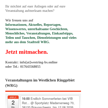
Ihr möchtet auf euer Anliegen oder auf eure
Veranstaltung aufmerksam machen?
Wir freuen uns auf
Informationen, Aktuelles, Reportagen,
Wissenswertes, unterhaltsame Geschichten,
Menschliches, Veranstaltungen, Einkaufstipps,
Teilen und Tauschen, Dienstleistungen und vieles
mehr aus dem Stadtteil WRG.
Jetzt mitmachen.
Kontakt: info[at]westring-bs.online
oder Tel.: 017643568055
Veranstaltungen im Westlichen Ringgebiet
(WRG)
JULI
16:00
Endlich Sommerferien bei VfB
2
Rot...
@ Sportplatz Madamenweg 70,
38120 Braunschweig, bis 12.08.2026
Do.