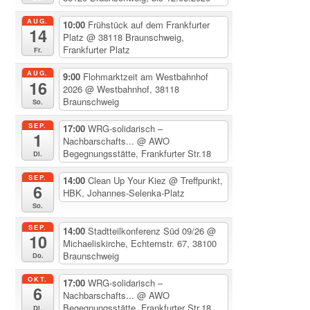
AUG.
10:00
Frühstück auf dem Frankfurter
14
Platz
@ 38118 Braunschweig,
Frankfurter Platz
Fr.
AUG.
9:00
Flohmarktzeit am Westbahnhof
16
2026
@ Westbahnhof, 38118
Braunschweig
So.
SEP.
17:00
WRG-solidarisch –
1
Nachbarschafts...
@ AWO
Begegnungsstätte, Frankfurter Str.18
Di.
SEP.
14:00
Clean Up Your Kiez
@ Treffpunkt,
6
HBK, Johannes-Selenka-Platz
So.
SEP.
14:00
Stadtteilkonferenz Süd 09/26
@
10
Michaeliskirche, Echternstr. 67, 38100
Braunschweig
Do.
OKT.
17:00
WRG-solidarisch –
6
Nachbarschafts...
@ AWO
Begegnungsstätte, Frankfurter Str.18
Di.