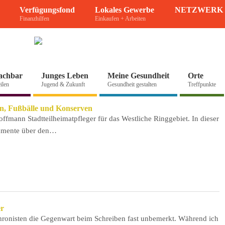
Verfügungsfond
Lokales Gewerbe
NETZWERK 
Finanzhilfen
Einkaufen + Arbeiten
achbar
Junges Leben
Meine Gesundheit
Orte
ilen
Jugend & Zukunft
Gesundheit gestalten
Treffpunkte
n, Fußbälle und Konserven
ffmann Stadtteilheimatpfleger für das Westliche Ringgebiet. In dieser
kumente über den…
er
ronisten die Gegenwart beim Schreiben fast unbemerkt. Während ich