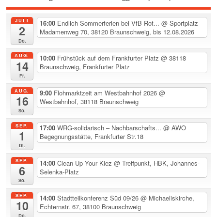
JULI
16:00
Endlich Sommerferien bei VfB Rot...
@ Sportplatz
2
Madamenweg 70, 38120 Braunschweig, bis 12.08.2026
Do.
AUG.
10:00
Frühstück auf dem Frankfurter Platz
@ 38118
14
Braunschweig, Frankfurter Platz
Fr.
AUG.
9:00
Flohmarktzeit am Westbahnhof 2026
@
16
Westbahnhof, 38118 Braunschweig
So.
SEP.
17:00
WRG-solidarisch – Nachbarschafts...
@ AWO
1
Begegnungsstätte, Frankfurter Str.18
Di.
SEP.
14:00
Clean Up Your Kiez
@ Treffpunkt, HBK, Johannes-
6
Selenka-Platz
So.
SEP.
14:00
Stadtteilkonferenz Süd 09/26
@ Michaeliskirche,
10
Echternstr. 67, 38100 Braunschweig
Do.