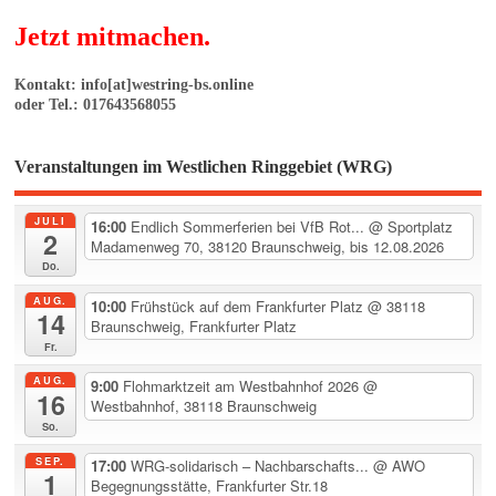
Jetzt mitmachen.
Kontakt: info[at]westring-bs.online
oder Tel.: 017643568055
Veranstaltungen im Westlichen Ringgebiet (WRG)
JULI
16:00
Endlich Sommerferien bei VfB Rot...
@ Sportplatz
2
Madamenweg 70, 38120 Braunschweig, bis 12.08.2026
Do.
AUG.
10:00
Frühstück auf dem Frankfurter Platz
@ 38118
14
Braunschweig, Frankfurter Platz
Fr.
AUG.
9:00
Flohmarktzeit am Westbahnhof 2026
@
16
Westbahnhof, 38118 Braunschweig
So.
SEP.
17:00
WRG-solidarisch – Nachbarschafts...
@ AWO
1
Begegnungsstätte, Frankfurter Str.18