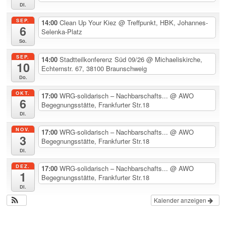
Di.
SEP.
14:00
Clean Up Your Kiez
@ Treffpunkt, HBK, Johannes-
6
Selenka-Platz
So.
SEP.
14:00
Stadtteilkonferenz Süd 09/26
@ Michaeliskirche,
10
Echternstr. 67, 38100 Braunschweig
Do.
OKT.
17:00
WRG-solidarisch – Nachbarschafts...
@ AWO
6
Begegnungsstätte, Frankfurter Str.18
Di.
NOV.
17:00
WRG-solidarisch – Nachbarschafts...
@ AWO
3
Begegnungsstätte, Frankfurter Str.18
Di.
DEZ.
17:00
WRG-solidarisch – Nachbarschafts...
@ AWO
1
Begegnungsstätte, Frankfurter Str.18
Di.
Kalender anzeigen