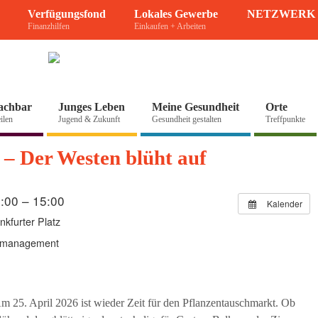
Verfügungsfond
Lokales Gewerbe
NETZWERK 
Finanzhilfen
Einkaufen + Arbeiten
achbar
Junges Leben
Meine Gesundheit
Orte
ilen
Jugend & Zukunft
Gesundheit gestalten
Treffpunkte
– Der Westen blüht auf
1:00 – 15:00
Kalender
kfurter Platz
rsmanagement
m 25. April 2026 ist wieder Zeit für den Pflanzentauschmarkt. Ob