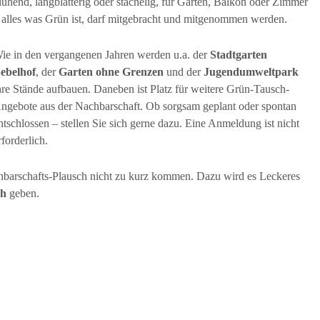
lühend, langblätterig oder stachelig, für Garten, Balkon oder Zimmer
 alles was Grün ist, darf mitgebracht und mitgenommen werden.
ie in den vergangenen Jahren werden u.a. der
Stadtgarten
ebelhof
, der
Garten ohne Grenzen
und der
Jugendumweltpark
hre Stände aufbauen. Daneben ist Platz für weitere Grün-Tausch-
ngebote aus der Nachbarschaft. Ob sorgsam geplant oder spontan
ntschlossen – stellen Sie sich gerne dazu. Eine Anmeldung ist nicht
rforderlich.
hbarschafts-Plausch nicht zu kurz kommen. Dazu wird es Leckeres
ch
geben.