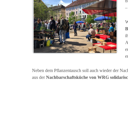
b
–
W
B
i
A
e
e
Neben dem Pflanzentausch soll auch wieder der Nac
aus der
Nachbarschaftsküche von WRG solidaris