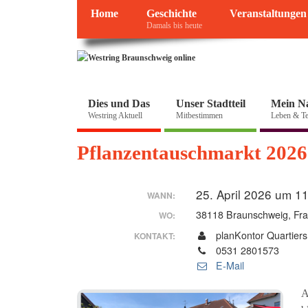
Home
Geschichte
Veranstaltungen
Damals bis heute
Dies und Das
Unser Stadtteil
Mein N
Westring Aktuell
Mitbestimmen
Leben & Te
Pflanzentauschmarkt 2026 
25. April 2026 um 1
WANN:
38118 Braunschweig, Fran
WO:
planKontor Quartie
KONTAKT:
0531 2801573
E-Mail
A