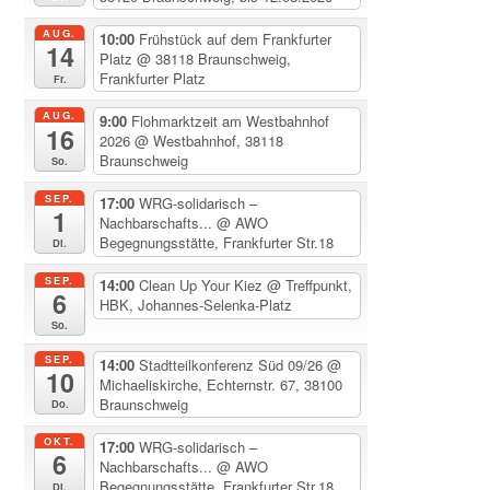
AUG.
10:00
Frühstück auf dem Frankfurter
14
Platz
@ 38118 Braunschweig,
Frankfurter Platz
Fr.
AUG.
9:00
Flohmarktzeit am Westbahnhof
16
2026
@ Westbahnhof, 38118
Braunschweig
So.
SEP.
17:00
WRG-solidarisch –
1
Nachbarschafts...
@ AWO
Begegnungsstätte, Frankfurter Str.18
Di.
SEP.
14:00
Clean Up Your Kiez
@ Treffpunkt,
6
HBK, Johannes-Selenka-Platz
So.
SEP.
14:00
Stadtteilkonferenz Süd 09/26
@
10
Michaeliskirche, Echternstr. 67, 38100
Braunschweig
Do.
OKT.
17:00
WRG-solidarisch –
6
Nachbarschafts...
@ AWO
Begegnungsstätte, Frankfurter Str.18
Di.