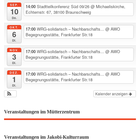
SEP.
14:00
Stadtteilkonferenz Süd 09/26
@ Michaeliskirche,
10
Echternstr. 67, 38100 Braunschweig
Do.
OKT.
17:00
WRG-solidarisch – Nachbarschafts...
@ AWO
6
Begegnungsstätte, Frankfurter Str.18
Di.
NOV.
17:00
WRG-solidarisch – Nachbarschafts...
@ AWO
3
Begegnungsstätte, Frankfurter Str.18
Di.
DEZ.
17:00
WRG-solidarisch – Nachbarschafts...
@ AWO
1
Begegnungsstätte, Frankfurter Str.18
Di.
Kalender anzeigen
Veranstaltungen im Mütterzentrum
Veranstaltungen im Jakobi-Kulturraum