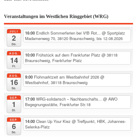
Veranstaltungen im Westlichen Ringgebiet (WRG)
JULI
16:00
Endlich Sommerferien bei VfB Rot...
@ Sportplatz
2
Madamenweg 70, 38120 Braunschweig, bis 12.08.2026
Do.
AUG.
10:00
Frühstück auf dem Frankfurter Platz
@ 38118
14
Braunschweig, Frankfurter Platz
Fr.
AUG.
9:00
Flohmarktzeit am Westbahnhof 2026
@
16
Westbahnhof, 38118 Braunschweig
So.
SEP.
17:00
WRG-solidarisch – Nachbarschafts...
@ AWO
1
Begegnungsstätte, Frankfurter Str.18
Di.
SEP.
14:00
Clean Up Your Kiez
@ Treffpunkt, HBK, Johannes-
6
Selenka-Platz
So.