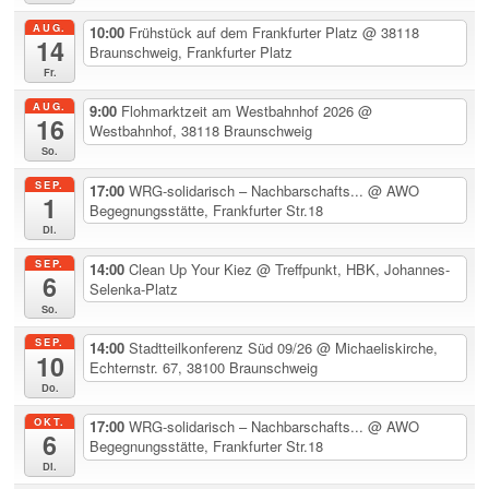
AUG.
10:00
Frühstück auf dem Frankfurter Platz
@ 38118
14
Braunschweig, Frankfurter Platz
Fr.
AUG.
9:00
Flohmarktzeit am Westbahnhof 2026
@
16
Westbahnhof, 38118 Braunschweig
So.
SEP.
17:00
WRG-solidarisch – Nachbarschafts...
@ AWO
1
Begegnungsstätte, Frankfurter Str.18
Di.
SEP.
14:00
Clean Up Your Kiez
@ Treffpunkt, HBK, Johannes-
6
Selenka-Platz
So.
SEP.
14:00
Stadtteilkonferenz Süd 09/26
@ Michaeliskirche,
10
Echternstr. 67, 38100 Braunschweig
Do.
OKT.
17:00
WRG-solidarisch – Nachbarschafts...
@ AWO
6
Begegnungsstätte, Frankfurter Str.18
Di.