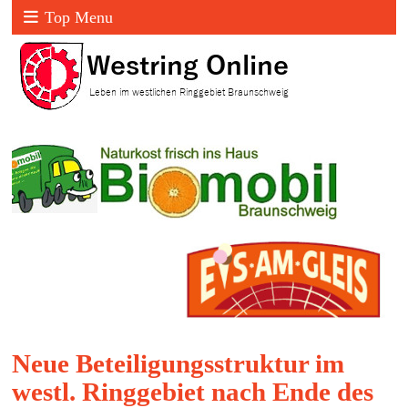
Top Menu
Neue Beteiligungsstruktur im
westl. Ringgebiet nach Ende des