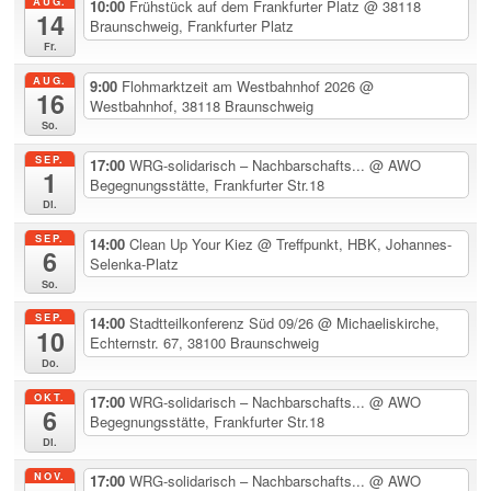
AUG.
10:00
Frühstück auf dem Frankfurter Platz
@ 38118
14
Braunschweig, Frankfurter Platz
Fr.
AUG.
9:00
Flohmarktzeit am Westbahnhof 2026
@
16
Westbahnhof, 38118 Braunschweig
So.
SEP.
17:00
WRG-solidarisch – Nachbarschafts...
@ AWO
1
Begegnungsstätte, Frankfurter Str.18
Di.
SEP.
14:00
Clean Up Your Kiez
@ Treffpunkt, HBK, Johannes-
6
Selenka-Platz
So.
SEP.
14:00
Stadtteilkonferenz Süd 09/26
@ Michaeliskirche,
10
Echternstr. 67, 38100 Braunschweig
Do.
OKT.
17:00
WRG-solidarisch – Nachbarschafts...
@ AWO
6
Begegnungsstätte, Frankfurter Str.18
Di.
NOV.
17:00
WRG-solidarisch – Nachbarschafts...
@ AWO