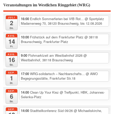
Veranstaltungen im Westlichen Ringgebiet (WRG)
JULI
16:00
Endlich Sommerferien bei VfB Rot...
@ Sportplatz
2
Madamenweg 70, 38120 Braunschweig, bis 12.08.2026
Do.
AUG.
10:00
Frühstück auf dem Frankfurter Platz
@ 38118
14
Braunschweig, Frankfurter Platz
Fr.
AUG.
9:00
Flohmarktzeit am Westbahnhof 2026
@
16
Westbahnhof, 38118 Braunschweig
So.
SEP.
17:00
WRG-solidarisch – Nachbarschafts...
@ AWO
1
Begegnungsstätte, Frankfurter Str.18
Di.
SEP.
14:00
Clean Up Your Kiez
@ Treffpunkt, HBK, Johannes-
6
Selenka-Platz
So.
SEP.
14:00
Stadtteilkonferenz Süd 09/26
@ Michaeliskirche,