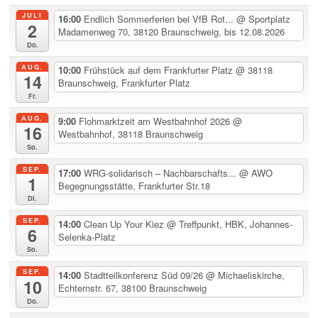
JULI
16:00
Endlich Sommerferien bei VfB Rot...
@ Sportplatz
2
Madamenweg 70, 38120 Braunschweig, bis 12.08.2026
Do.
AUG.
10:00
Frühstück auf dem Frankfurter Platz
@ 38118
14
Braunschweig, Frankfurter Platz
Fr.
AUG.
9:00
Flohmarktzeit am Westbahnhof 2026
@
16
Westbahnhof, 38118 Braunschweig
So.
SEP.
17:00
WRG-solidarisch – Nachbarschafts...
@ AWO
1
Begegnungsstätte, Frankfurter Str.18
Di.
SEP.
14:00
Clean Up Your Kiez
@ Treffpunkt, HBK, Johannes-
6
Selenka-Platz
So.
SEP.
14:00
Stadtteilkonferenz Süd 09/26
@ Michaeliskirche,
10
Echternstr. 67, 38100 Braunschweig
Do.