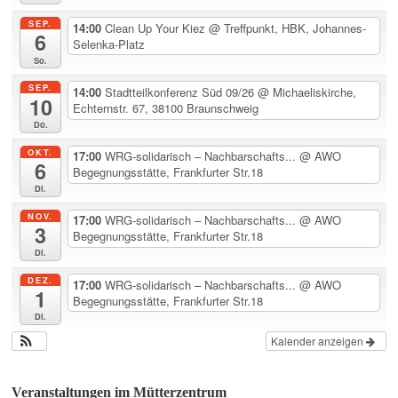
SEP.
14:00
Clean Up Your Kiez
@ Treffpunkt, HBK, Johannes-
6
Selenka-Platz
So.
SEP.
14:00
Stadtteilkonferenz Süd 09/26
@ Michaeliskirche,
10
Echternstr. 67, 38100 Braunschweig
Do.
OKT.
17:00
WRG-solidarisch – Nachbarschafts...
@ AWO
6
Begegnungsstätte, Frankfurter Str.18
Di.
NOV.
17:00
WRG-solidarisch – Nachbarschafts...
@ AWO
3
Begegnungsstätte, Frankfurter Str.18
Di.
DEZ.
17:00
WRG-solidarisch – Nachbarschafts...
@ AWO
1
Begegnungsstätte, Frankfurter Str.18
Di.
Kalender anzeigen
Veranstaltungen im Mütterzentrum