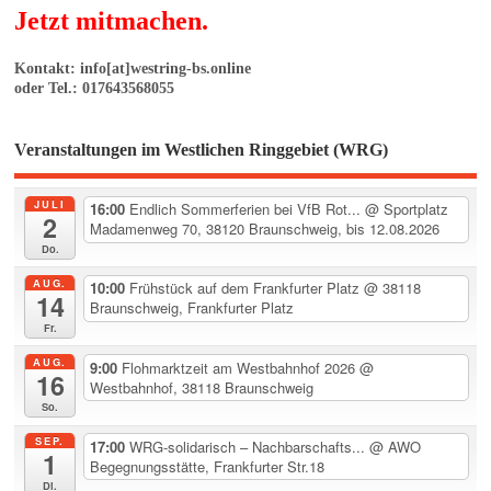
Jetzt mitmachen.
Kontakt: info[at]westring-bs.online
oder Tel.: 017643568055
Veranstaltungen im Westlichen Ringgebiet (WRG)
JULI
16:00
Endlich Sommerferien bei VfB Rot...
@ Sportplatz
2
Madamenweg 70, 38120 Braunschweig, bis 12.08.2026
Do.
AUG.
10:00
Frühstück auf dem Frankfurter Platz
@ 38118
14
Braunschweig, Frankfurter Platz
Fr.
AUG.
9:00
Flohmarktzeit am Westbahnhof 2026
@
16
Westbahnhof, 38118 Braunschweig
So.
SEP.
17:00
WRG-solidarisch – Nachbarschafts...
@ AWO
1
Begegnungsstätte, Frankfurter Str.18
Di.