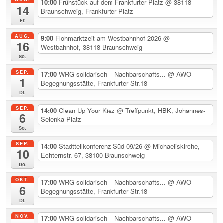
10:00
Frühstück auf dem Frankfurter Platz
@ 38118
14
Braunschweig, Frankfurter Platz
Fr.
AUG.
9:00
Flohmarktzeit am Westbahnhof 2026
@
16
Westbahnhof, 38118 Braunschweig
So.
SEP.
17:00
WRG-solidarisch – Nachbarschafts...
@ AWO
1
Begegnungsstätte, Frankfurter Str.18
Di.
SEP.
14:00
Clean Up Your Kiez
@ Treffpunkt, HBK, Johannes-
6
Selenka-Platz
So.
SEP.
14:00
Stadtteilkonferenz Süd 09/26
@ Michaeliskirche,
10
Echternstr. 67, 38100 Braunschweig
Do.
OKT.
17:00
WRG-solidarisch – Nachbarschafts...
@ AWO
6
Begegnungsstätte, Frankfurter Str.18
Di.
NOV.
17:00
WRG-solidarisch – Nachbarschafts...
@ AWO