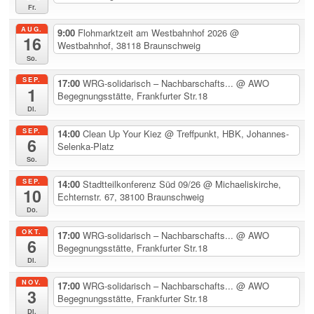
Fr.
AUG.
9:00
Flohmarktzeit am Westbahnhof 2026
@
16
Westbahnhof, 38118 Braunschweig
So.
SEP.
17:00
WRG-solidarisch – Nachbarschafts...
@ AWO
1
Begegnungsstätte, Frankfurter Str.18
Di.
SEP.
14:00
Clean Up Your Kiez
@ Treffpunkt, HBK, Johannes-
6
Selenka-Platz
So.
SEP.
14:00
Stadtteilkonferenz Süd 09/26
@ Michaeliskirche,
10
Echternstr. 67, 38100 Braunschweig
Do.
OKT.
17:00
WRG-solidarisch – Nachbarschafts...
@ AWO
6
Begegnungsstätte, Frankfurter Str.18
Di.
NOV.
17:00
WRG-solidarisch – Nachbarschafts...
@ AWO
3
Begegnungsstätte, Frankfurter Str.18
Di.